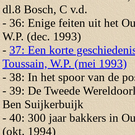
dl.8 Bosch, C v.d.
- 36: Enige feiten uit het 
W.P. (dec. 1993)
-
37: Een korte geschiedeni
Toussain, W.P. (mei 1993)
- 38: In het spoor van de po
- 39: De Tweede Wereldoorl
Ben Suijkerbuijk
- 40: 300 jaar bakkers in O
(okt. 1994)