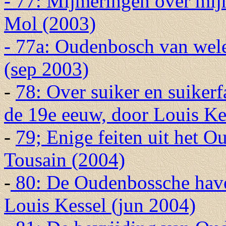
- 77: Mijmeringen over mijn
Mol (2003)
- 77a: Oudenbosch van welee
(sep 2003)
-
78: Over suiker en suike
de 19e eeuw, door Louis Ke
-
79; Enige feiten uit het
Tousain (2004)
-
80: De Oudenbossche haven
Louis Kessel (jun 2004)