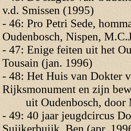
v.d. Smissen (1995)
- 46: Pro Petri Sede, homm
Oudenbosch, Nispen, M.C.J.
- 47: Enige feiten uit het 
Tousain (jan. 1996)
- 48: Het Huis van Dokter 
Rijksmonument en zijn bew
uit Oudenbosch, door M.
- 49: 40 jaar jeugdcircus 
Suijkerbuijk, Ben (apr. 199