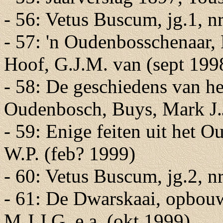
- 56: Vetus Buscum, jg.1, n
- 57: 'n Oudenbosschenaar,
Hoof, G.J.M. van (sept 199
- 58: De geschiedens van h
Oudenbosch, Buys, Mark J.
- 59: Enige feiten uit het 
W.P. (feb? 1999)
- 60: Vetus Buscum, jg.2, n
- 61: De Dwarskaai, opbouw 
M.J.J.G. e.a. (okt 1999)